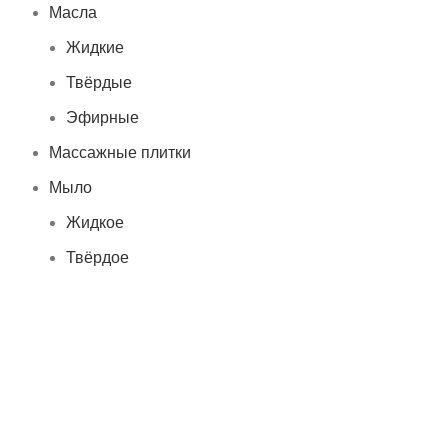
Масла
Жидкие
Твёрдые
Эфирные
Массажные плитки
Мыло
Жидкое
Твёрдое
Скрабы
Соль для ванн
Уход за руками
Щётки
Детям