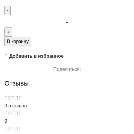
Количество
товара
Зубной
порошок
В корзину
Мятный
Добавить в избранное
Поделиться:
Отзывы
0 отзывов
0