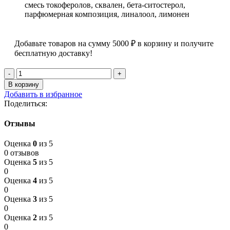
смесь токоферолов, сквален, бета-ситостерол,
парфюмерная композиция, линалоол, лимонен
Добавьте товаров на сумму
5000
₽
в корзину и получите
бесплатную доставку!
Количество
товара
В корзину
Скраб
Добавить в избранное
для
Поделиться:
тела
La
Отзывы
Belle
Оценка
0
из 5
0 отзывов
Оценка
5
из 5
0
Оценка
4
из 5
0
Оценка
3
из 5
0
Оценка
2
из 5
0