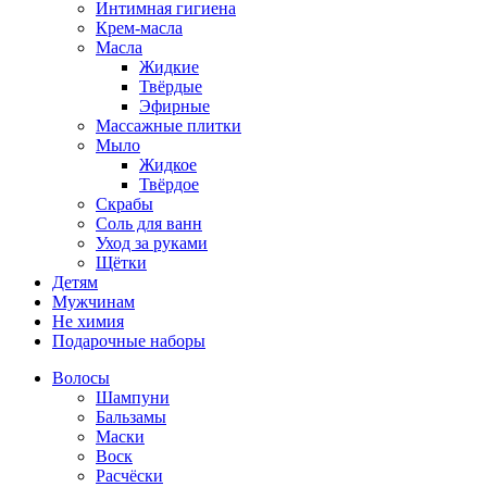
Интимная гигиена
Крем-масла
Масла
Жидкие
Твёрдые
Эфирные
Массажные плитки
Мыло
Жидкое
Твёрдое
Скрабы
Соль для ванн
Уход за руками
Щётки
Детям
Мужчинам
Не химия
Подарочные наборы
Волосы
Шампуни
Бальзамы
Маски
Воск
Расчёски