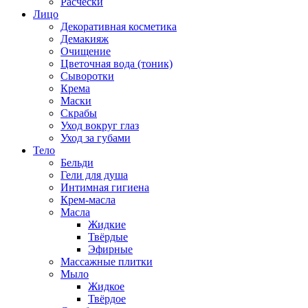
Расчёски
Лицо
Декоративная косметика
Демакияж
Очищение
Цветочная вода (тоник)
Сыворотки
Крема
Маски
Скрабы
Уход вокруг глаз
Уход за губами
Тело
Бельди
Гели для душа
Интимная гигиена
Крем-масла
Масла
Жидкие
Твёрдые
Эфирные
Массажные плитки
Мыло
Жидкое
Твёрдое