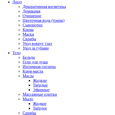
Лицо
Декоративная косметика
Демакияж
Очищение
Цветочная вода (тоник)
Сыворотки
Крема
Маски
Скрабы
Уход вокруг глаз
Уход за губами
Тело
Бельди
Гели для душа
Интимная гигиена
Крем-масла
Масла
Жидкие
Твёрдые
Эфирные
Массажные плитки
Мыло
Жидкое
Твёрдое
Скрабы