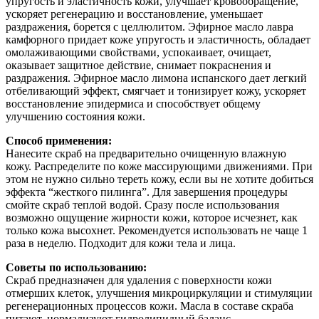
упругость и эластичность кожи, улучшает кровообращение,
ускоряет регенерацию и восстановление, уменьшает
раздражения, борется с целлюлитом. Эфирное масло лавра
камфорного придает коже упругость и эластичность, обладает
омолаживающими свойствами, успокаивает, очищает,
оказывает защитное действие, снимает покраснения и
раздражения. Эфирное масло лимона испанского дает легкий
отбеливающий эффект, смягчает и тонизирует кожу, ускоряет
восстановление эпидермиса и способствует общему
улучшению состояния кожи.
Способ применения:
Нанесите скраб на предварительно очищенную влажную
кожу. Распределите по коже массирующими движениями. При
этом не нужно сильно тереть кожу, если вы не хотите добиться
эффекта “жесткого пилинга”. Для завершения процедуры
смойте скраб теплой водой. Сразу после использования
возможно ощущение жирности кожи, которое исчезнет, как
только кожа высохнет. Рекомендуется использовать не чаще 1
раза в неделю. Подходит для кожи тела и лица.
Советы по использованию:
Скраб предназначен для удаления с поверхности кожи
отмерших клеток, улучшения микроциркуляции и стимуляции
регенерационных процессов кожи. Масла в составе скраба
питают, нормализуют гидролипидный баланс,