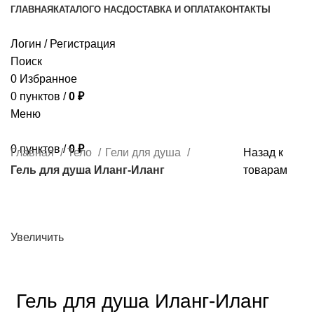
ГЛАВНАЯ
КАТАЛОГ
О НАС
ДОСТАВКА И ОПЛАТА
КОНТАКТЫ
Логин / Регистрация
Поиск
0
Избранное
0
пунктов
/
0
₽
Меню
0
пунктов
/
0
₽
Главная
Тело
Гели для душа
Назад к
Гель для душа Иланг-Иланг
товарам
Увеличить
Гель для душа Иланг-Иланг