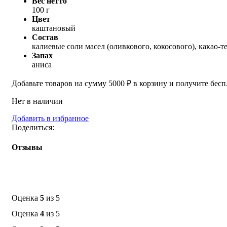
Вес нетто
100 г
Цвет
каштановый
Состав
калиевые соли масел (оливкового, кокосового), какао-т
Запах
аниса
Добавьте товаров на сумму
5000
₽
в корзину и получите бесп
Нет в наличии
Добавить в избранное
Поделиться:
Отзывы
Оценка
5
из 5
Оценка
4
из 5