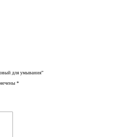
совый для умывания”
омечены
*