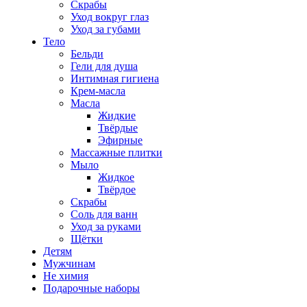
Скрабы
Уход вокруг глаз
Уход за губами
Тело
Бельди
Гели для душа
Интимная гигиена
Крем-масла
Масла
Жидкие
Твёрдые
Эфирные
Массажные плитки
Мыло
Жидкое
Твёрдое
Скрабы
Соль для ванн
Уход за руками
Щётки
Детям
Мужчинам
Не химия
Подарочные наборы