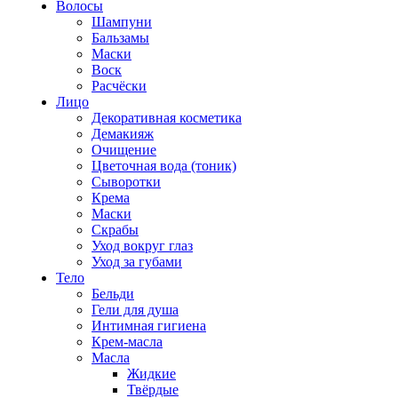
Волосы
Шампуни
Бальзамы
Маски
Воск
Расчёски
Лицо
Декоративная косметика
Демакияж
Очищение
Цветочная вода (тоник)
Сыворотки
Крема
Маски
Скрабы
Уход вокруг глаз
Уход за губами
Тело
Бельди
Гели для душа
Интимная гигиена
Крем-масла
Масла
Жидкие
Твёрдые