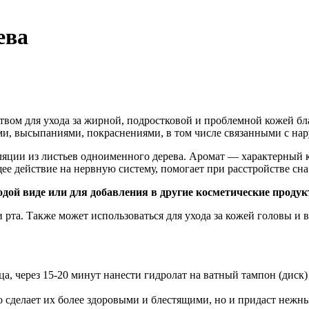
ева
твом для ухода за жирной, подростковой и проблемной кожей б
ми, высыпаниями, покраснениями, в том числе связанными с на
яции из листьев одноименного дерева. Аромат — характерный к
 действие на нервную систему, помогает при расстройстве сна
дой виде или для добавления в другие косметические продук
 рта. Также может использоваться для ухода за кожей головы и 
, через 15-20 минут нанести гидролат на ватный тампон (диск) 
о сделает их более здоровыми и блестящими, но и придаст нежны