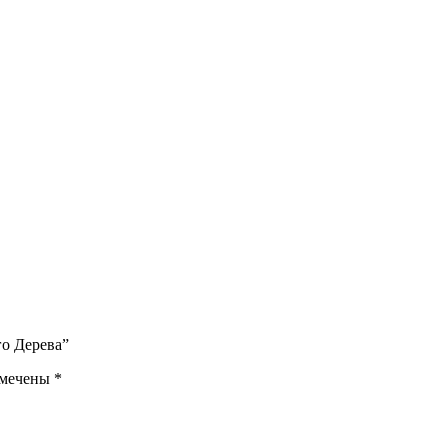
го Дерева”
омечены
*