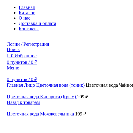
Главная
Каталог
О нас
Доставка и оплата
Контакты
Логин / Регистрация
Поиск
0
Избранное
0
пунктов
/
0
₽
Меню
0
пунктов
/
0
₽
Главная
Лицо
Цветочная вода (тоник)
Цветочная вода Чайно
Цветочная вода Кипариса (Крым)
209
₽
Назад к товарам
Цветочная вода Можжевельника
199
₽