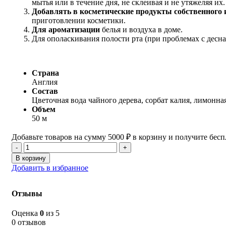
мытья или в течение дня, не склеивая и не утяжеляя их.
Добавлять в косметические продукты собственного 
приготовлении косметики.
Для ароматизации
белья и воздуха в доме.
Для ополаскивания полости рта (при проблемах с десна
Страна
Англия
Состав
Цветочная вода чайного дерева, сорбат калия, лимонная
Объем
50 м
Добавьте товаров на сумму
5000
₽
в корзину и получите бесп
Количество
товара
В корзину
Цветочная
Добавить в избранное
вода
Чайного
Дерева
Отзывы
Оценка
0
из 5
0 отзывов