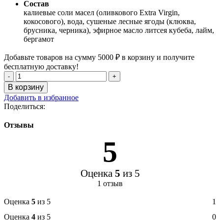
Состав
калиевые соли масел (оливкового Extra Virgin,
кокосового), вода, сушеные лесные ягоды (клюква,
брусника, черника), эфирное масло литсея кубеба, лайм,
бергамот
Добавьте товаров на сумму
5000
₽
в корзину и получите
бесплатную доставку!
Количество
товара
В корзину
Бельди
Добавить в избранное
Ягодное
Поделиться:
Отзывы
5
Оценка
5
из 5
1 отзыв
Оценка
5
из 5
1
Оценка
4
из 5
0