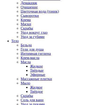
Демакияж
Очищение
Цветочная вода (тоник)
Сыворотки
Крема
Маски
Скрабы
Уход вокруг глаз
Уход за губами
Тело
Бельди
Гели для душа
Интимная гигиена
Крем-масла
Масла
Жидкие
Твёрдые
Эфирные
Массажные плитки
Мыло
Жидкое
Твёрдое
Скрабы
Соль для ванн
Уход за руками