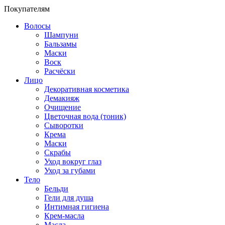
Покупателям
Волосы
Шампуни
Бальзамы
Маски
Воск
Расчёски
Лицо
Декоративная косметика
Демакияж
Очищение
Цветочная вода (тоник)
Сыворотки
Крема
Маски
Скрабы
Уход вокруг глаз
Уход за губами
Тело
Бельди
Гели для душа
Интимная гигиена
Крем-масла
Масла