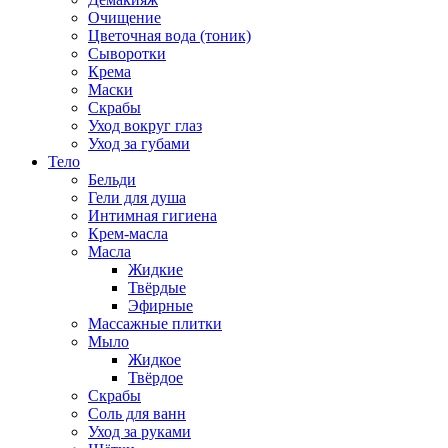
Очищение
Цветочная вода (тоник)
Сыворотки
Крема
Маски
Скрабы
Уход вокруг глаз
Уход за губами
Тело
Бельди
Гели для душа
Интимная гигиена
Крем-масла
Масла
Жидкие
Твёрдые
Эфирные
Массажные плитки
Мыло
Жидкое
Твёрдое
Скрабы
Соль для ванн
Уход за руками