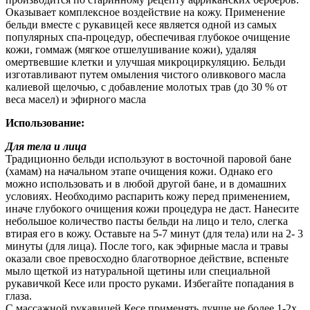
Оказывает комплексное воздействие на кожу. Применение
бельди вместе с рукавицей кесе является одной из самых
популярных спа-процедур, обеспечивая глубокое очищение
кожи, гоммаж (мягкое отшелушивание кожи), удаляя
омертвевшие клетки и улучшая микроциркуляцию. Бельди
изготавливают путем омыления чистого оливкового масла
калиевой щелочью, с добавление молотых трав (до 30 % от
веса масел) и эфирного масла
Использование:
Для тела и лица
Традиционно бельди используют в восточной паровой бане
(хамам) на начальном этапе очищения кожи. Однако его
можно использовать и в любой другой бане, и в домашних
условиях. Необходимо распарить кожу перед применением,
иначе глубокого очищения кожи процедура не даст. Нанесите
небольшое количество пасты бельди на лицо и тело, слегка
втирая его в кожу. Оставьте на 5-7 минут (для тела) или на 2- 3
минуты (для лица). После того, как эфирные масла и травы
оказали свое превосходно благотворное действие, вспеньте
мыло щеткой из натуральной щетины или специальной
рукавичкой Кесе или просто руками. Избегайте попадания в
глаза.
С массажной рукавицей Кесе применять лучше не более 1-2х