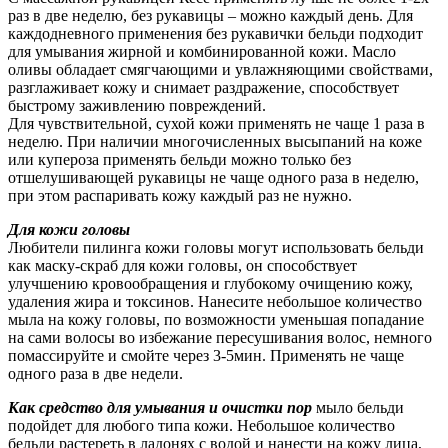
раз в две неделю, без рукавицы – можно каждый день. Для
каждодневного применения без рукавички бельди подходит
для умывания жирной и комбинированной кожи. Масло
оливы обладает смягчающими и увлажняющими свойствами,
разглаживает кожу и снимает раздражение, способствует
быстрому заживлению повреждений.
Для чувствительной, сухой кожи применять не чаще 1 раза в
неделю. При наличии многочисленных высыпаний на коже
или купероза применять бельди можно только без
отшелушивающей рукавицы не чаще одного раза в неделю,
при этом распаривать кожу каждый раз не нужно.
Для кожи головы
Любители пилинга кожи головы могут использовать бельди
как маску-скраб для кожи головы, он способствует
улучшению кровообращения и глубокому очищению кожу,
удаления жира и токсинов. Нанесите небольшое количество
мыла на кожу головы, по возможности уменьшая попадание
на сами волосы во избежание пересушивания волос, немного
помассируйте и смойте через 3-5мин. Применять не чаще
одного раза в две недели.
Как средство для умывания и очистки пор
мыло бельди
подойдет для любого типа кожи. Небольшое количество
бельди растереть в ладонях с водой и нанести на кожу лица,