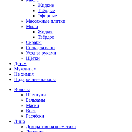
Жидкие
Твёрдые
Эфирные
Массажные плитки
Мыло
Жидкое
Твёрдое
Скрабы
Соль для ванн
Уход за руками
Щётки
Детям
Мужчинам
Не химия
Подарочные наборы
Волосы
Шампуни
Бальзамы
Маски
Воск
Расчёски
Лицо
Декоративная косметика
Демакияж