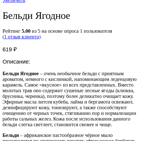
Увеличить
Бельди Ягодное
Рейтинг
5.00
из 5 на основе опроса
1
пользователя
(
1
отзыв клиента)
619
₽
Описание:
Бельди Ягодное
– очень необычное бельди с приятным
ароматом, немного с кислинкой, напоминающим леденцовую
карамель. Самое «вкусное» из всех представленных. Вместо
молотых трав оно содержит сушеные лесные ягоды (клюква,
брусника, черника), поэтому более деликатно очищает кожу.
Эфирные масла литсея кубеба, лайма и бергамота освежают,
дезинфицируют кожу, тонизируют, а также способствуют
очищению от черных точек, стягиванию пор и нормализации
работы сальных желез. Кожа после использования данного
бельди слегка светлеет, становится свежее и чище.
Бельди
– африканское пастообразное чёрное мыло
производится по старинному рецепту африканских берберов.