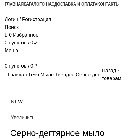
ГЛАВНАЯ
КАТАЛОГ
О НАС
ДОСТАВКА И ОПЛАТА
КОНТАКТЫ
Логин / Регистрация
Поиск
0
Избранное
0
пунктов
/
0
₽
Меню
0
пунктов
/
0
₽
Назад к
Главная
Тело
Мыло
Твёрдое
Серно-дегтярное мыло
товарам
NEW
Увеличить
Серно-дегтярное мыло