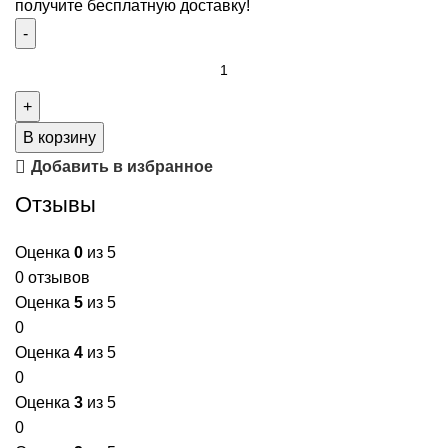
получите бесплатную доставку!
Количество
товара
Присыпка
детская
В корзину
с
Добавить в избранное
оксидом
Отзывы
цинка
Оценка
0
из 5
0 отзывов
Оценка
5
из 5
0
Оценка
4
из 5
0
Оценка
3
из 5
0