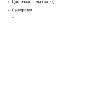
Цветочная вода (тоник)
Сыворотки
Крема
Маски
Скрабы
Уход вокруг глаз
Уход за губами
Тело
Бельди
Гели для душа
Интимная гигиена
Крем-масла
Масла