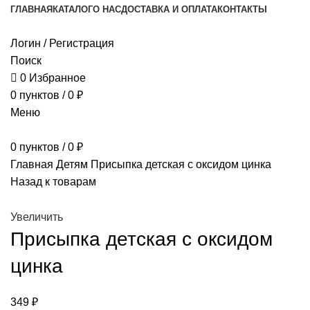
ГЛАВНАЯ
КАТАЛОГ
О НАС
ДОСТАВКА И ОПЛАТА
КОНТАКТЫ
Логин / Регистрация
Поиск
0
Избранное
0
пунктов
/
0
₽
Меню
0
пунктов
/
0
₽
Главная
Детям
Присыпка детская с оксидом цинка
Назад к товарам
Увеличить
Присыпка детская с оксидом
цинка
349
₽