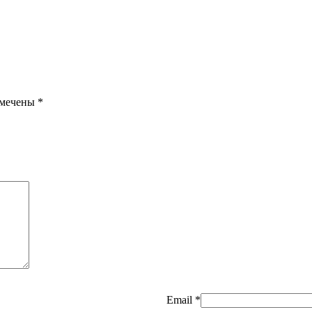
омечены
*
Email
*