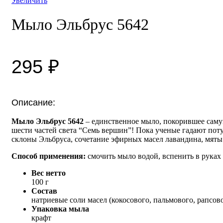
Увеличить
Мыло Эльбрус 5642
295
₽
Описание:
М
ыло Эльбрус 5642
– единственное мыло, покорившее саму
шести частей света “Семь вершин”! Пока ученые гадают пот
склоны Эльбруса, сочетание эфирных масел лавандина, мяты
Способ применения:
смочить мыло водой, вспенить в руках
Вес нетто
100 г
Состав
натриевые соли масел (кокосового, пальмового, рапсово
Упаковка мыла
крафт