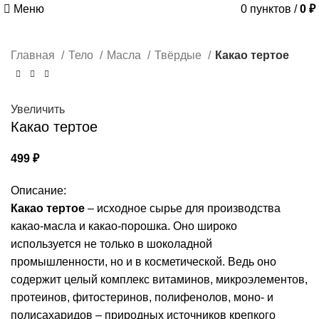
Меню
0
пунктов
/
0
₽
Главная
Тело
Масла
Твёрдые
Какао тертое
Увеличить
Какао тертое
499
₽
Описание:
Какао тертое
– исходное сырье для производства
какао-масла и какао-порошка. Оно широко
используется не только в шоколадной
промышленности, но и в косметической. Ведь оно
содержит целый комплекс витаминов, микроэлементов,
протеинов, фитостеринов, полифенолов, моно- и
полисахаридов – природных источников крепкого